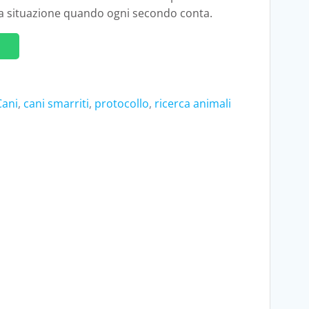
lla situazione quando ogni secondo conta.
w
Cani
,
cani smarriti
,
protocollo
,
ricerca animali