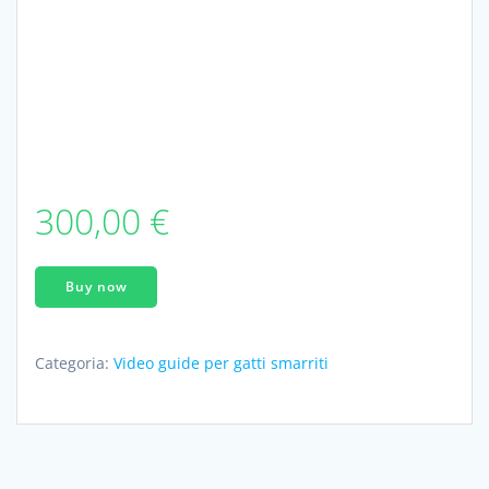
300,00
€
Video
Buy now
lezioni
del
protocollo
Categoria:
Video guide per gatti smarriti
di
intervento
rapido
per