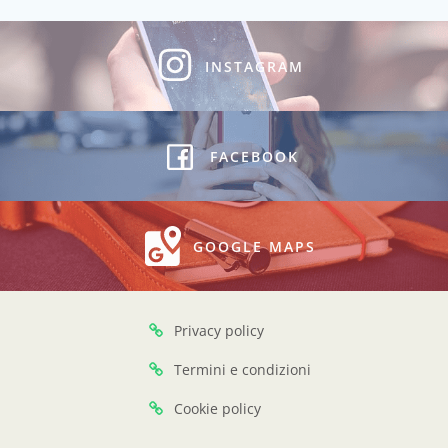
gatti
smarriti
quantità
INSTAGRAM
FACEBOOK
GOOGLE MAPS
Privacy policy
Termini e condizioni
Cookie policy